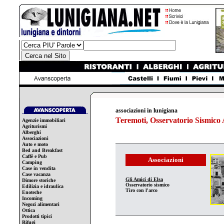
associazioni in lunigiana
Teremoti, Osservatorio Sismic
Agenzie immobiliari
Agriturismi
Alberghi
Associazioni
Auto e moto
Bed and Breakfast
Caffè e Pub
Associazioni
Camping
Case in vendita
Case vacanza
Gli Amici di Elsa
Dimore storiche
Osservatorio sismico
Edilizia e idraulica
Tiro con l'arco
Enoteche
Incoming
Negozi alimentari
Ottica
Prodotti tipici
Rifugi