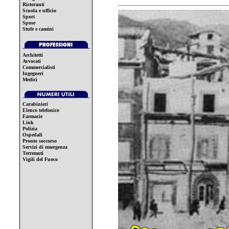
Ristoranti
Scuola e ufficio
Sport
Spose
Stufe e camini
Architetti
Avvocati
Commercialisti
Ingegneri
Medici
Carabinieri
Elenco telefonico
Farmacie
Link
Polizia
Ospedali
Pronto soccorso
Servizi di emergenza
Terremoti
Vigili del Fuoco