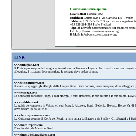
Osservatorio ismico apuano
Dove siamo:
Carrara (MS)
Indirizzo:
Carrara (MS), Via Carriona 430 - Avenza
Telefono:
+39 0585 856233 - attivo fax e segreteria t
+39 329 2144399 Paolo Frediani
Tipo di attività:
documentazione sui fenomeni sismici
Url:
http://www.
osservatorioapuano.org
E-Mail:
info@osservatorioapuano.org
LINK
www.lunigiana.net
Il Portale per scoprire la Lunigiana, terriritorio tra Toscana e Liguria che custodisce ancora i segre
alloggiare, i ristoranti dove mangiare, le spiagge dove andare al mare
www.e-cinqueterre.com
Il mare, le spiagge, gli alberghi delle Cinque Terre. Dove dormire, dove mangiare, dove alloggiare
www.e-praga.com
La Guida per conoscere Praga, i suoi alberghi, i suoi ristoranti, la sua cultura e la sua anima. Dove d
www.valditaro.net
La guida per conoscere la Valtaro e i suoi borghi: Albareto, Bardi, Bedonia, Berceto, Borgo Val di T
dove cercare un po' di relax
www.lericieportovenere.com
La Guida per scoprire il Golfo dei Poeti, la terra amata da Bayron e da Shelley. Gli alberghi e i Bed
www.bardireport.com
Blog fondato da Maurizio Bardi
www.imenudellatradizione.com