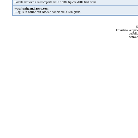
Portale dedicato alla riscoperta delle ricette tipiche della tradizione
www.lunigianalasera.com
Blog, sito online con News e notizie sulla Lunigiana.
©
E' vietata la ripr
pubblic
senza e