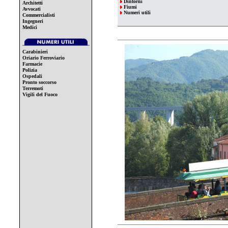
Dintorni
Architetti
Fiumi
Avvocati
Numeri utili
Commercialisti
Ingegneri
Medici
Carabinieri
Oriario Ferroviario
Farmacie
Polizia
Ospedali
Pronto soccorso
Terremoti
Vigili del Fuoco