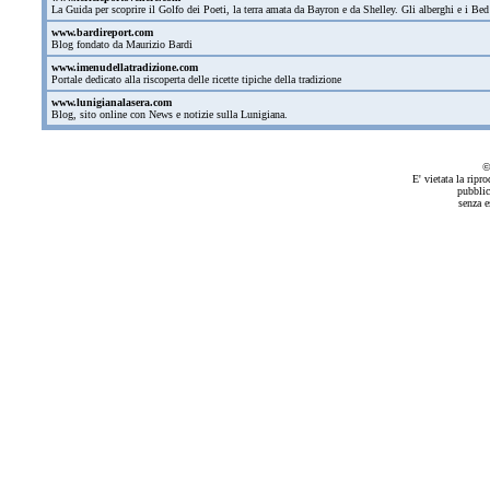
La Guida per scoprire il Golfo dei Poeti, la terra amata da Bayron e da Shelley. Gli alberghi e i Bed
www.bardireport.com
Blog fondato da Maurizio Bardi
www.imenudellatradizione.com
Portale dedicato alla riscoperta delle ricette tipiche della tradizione
www.lunigianalasera.com
Blog, sito online con News e notizie sulla Lunigiana.
©
E' vietata la ripr
pubblic
senza e