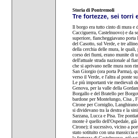
Storia
di Pontremoli
Tre fortezze, sei torri
Il borgo era tutto cinto di mura e 
Cacciguerra, Castelnuovo) e da sei 
superiore, fiancheggiavano porta P
del Casotto, sul Verde, e tre alline
della cerchia delle mura, le quali,
corso dei fiumi, erano munite di 
dell'attuale strada nazionale al fia
che si aprivano nelle mura non ri
San Giorgio (ora porta Parma), que
verso il Verde, e l'altra al ponte s
Le più importanti vie medievali de
Genova, per la valle della Gordana
Borgallo e del Bratello per Borgo
bardone per Montelungo, Cisa , F
Cirone per Corniglio, Langhiran
si dividevano tra la destra e la si
Sarzana, Lucca e Pisa. Tre pontiat
monte è quello dell'Ospedale, già
Cirone); il sucessivo, vicino a por
stato sotituito con una massiccia e
la fortezza di Castelnuovo, più vo