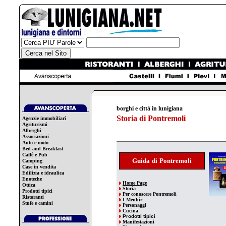
borghi e città in lunigiana
Storia di Pontremoli
Agenzie immobiliari
Agriturismi
Alberghi
Associazioni
Auto e moto
Bed and Breakfast
Caffè e Pub
Guida
di
Pontremoli
Camping
Case in vendita
Edilizia e idraulica
Enoteche
Home Page
Ottica
Storia
Prodotti tipici
Per
conoscere
Pontremoli
Ristoranti
I Menhir
Stufe e camini
Personaggi
Cucina
Prodotti tipici
Manifestazioni