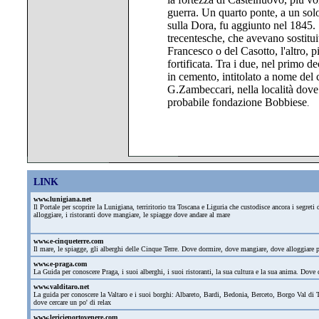
guerra. Un quarto ponte, a un sol
sulla Dora, fu aggiunto nel 1845. 
trecentesche, che avevano sostituit
Francesco o del Casotto, l'altro, p
fortificata. Tra i due, nel primo d
in cemento, intitolato a nome del
G.Zambeccari, nella località dove
probabile fondazione Bobbiese
.
LINK
www.lunigiana.net
Il Portale per scoprire la Lunigiana, terriritorio tra Toscana e Liguria che custodisce ancora i segre
alloggiare, i ristoranti dove mangiare, le spiagge dove andare al mare
www.e-cinqueterre.com
Il mare, le spiagge, gli alberghi delle Cinque Terre. Dove dormire, dove mangiare, dove alloggiare
www.e-praga.com
La Guida per conoscere Praga, i suoi alberghi, i suoi ristoranti, la sua cultura e la sua anima. Dove d
www.valditaro.net
La guida per conoscere la Valtaro e i suoi borghi: Albareto, Bardi, Bedonia, Berceto, Borgo Val di T
dove cercare un po' di relax
www.lericieportovenere.com